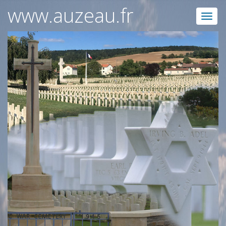
www.auzeau.fr
Ils venaient du ciel...
Photos d'avions
En voyage photos...
Maxime Piolot